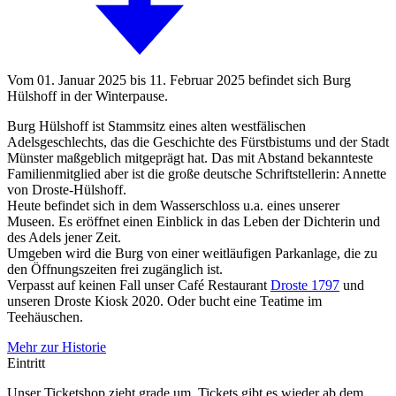
Vom 01. Januar 2025 bis 11. Februar 2025 befindet sich Burg
Hülshoff in der Winterpause.
Burg Hülshoff ist Stammsitz eines alten westfälischen
Adelsgeschlechts, das die Geschichte des Fürstbistums und der Stadt
Münster maßgeblich mitgeprägt hat. Das mit Abstand bekannteste
Familienmitglied aber ist die große deutsche Schriftstellerin: Annette
von Droste-Hülshoff.
Heute befindet sich in dem Wasserschloss u.a. eines unserer
Museen. Es eröffnet einen Einblick in das Leben der Dichterin und
des Adels jener Zeit.
Umgeben wird die Burg von einer weitläufigen Parkanlage, die zu
den Öffnungszeiten frei zugänglich ist.
Verpasst auf keinen Fall unser Café Restaurant
Droste 1797
und
unseren Droste Kiosk 2020. Oder bucht eine Teatime im
Teehäuschen.
Mehr zur Historie
Eintritt
Unser Ticketshop zieht grade um. Tickets gibt es wieder ab dem