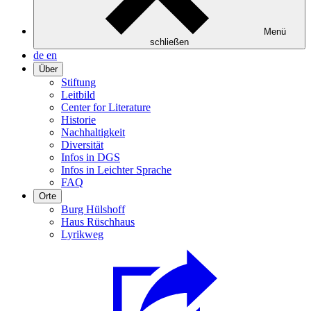
Menü
schließen
de
en
Über
Stiftung
Leitbild
Center for Literature
Historie
Nachhaltigkeit
Diversität
Infos in DGS
Infos in Leichter Sprache
FAQ
Orte
Burg Hülshoff
Haus Rüschhaus
Lyrikweg