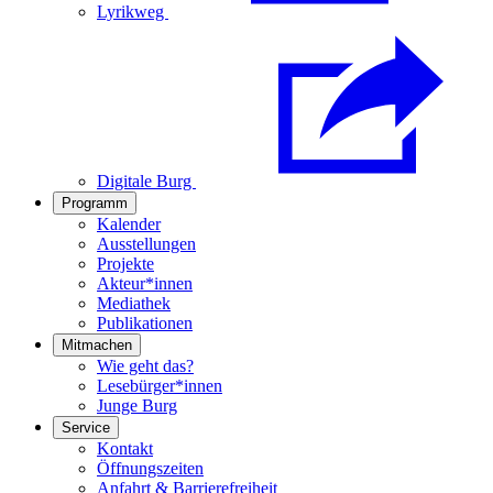
Lyrikweg
Digitale Burg
Programm
Kalender
Ausstellungen
Projekte
Akteur*innen
Mediathek
Publikationen
Mitmachen
Wie geht das?
Lesebürger*innen
Junge Burg
Service
Kontakt
Öffnungszeiten
Anfahrt & Barrierefreiheit