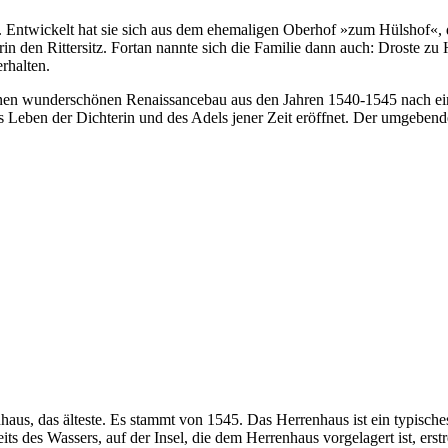
9. Entwickelt hat sie sich aus dem ehemaligen Oberhof »zum Hülshof«,
n den Rittersitz. Fortan nannte sich die Familie dann auch: Droste zu
rhalten.
 einen wunderschönen Renaissancebau aus den Jahren 1540-1545 nach e
 Leben der Dichterin und des Adels jener Zeit eröffnet. Der umgebende
aus, das älteste. Es stammt von 1545. Das Herrenhaus ist ein typische
its des Wassers, auf der Insel, die dem Herrenhaus vorgelagert ist, ers