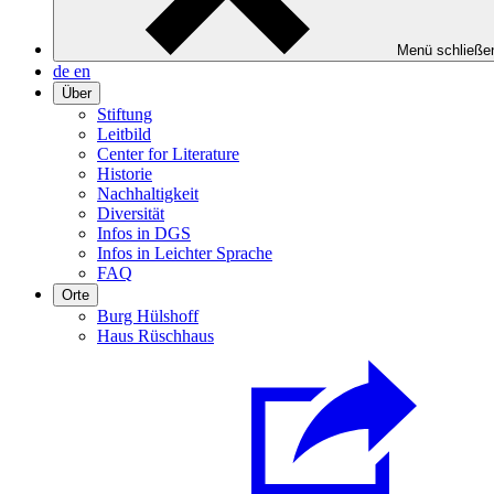
Menü schließe
de
en
Über
Stiftung
Leitbild
Center for Literature
Historie
Nachhaltigkeit
Diversität
Infos in DGS
Infos in Leichter Sprache
FAQ
Orte
Burg Hülshoff
Haus Rüschhaus