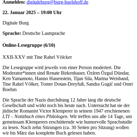
Anmelden:
digitaleburg@burg-huelshoff.de
22. Januar 2025 – 19:00 Uhr
Digitale Burg
Sprache:
Deutsche Lautsprache
Online-Lesegruppe (6/10)
XXII-XXV mit Tine Rahel Völcker
Die Lesegruppe wird jeweils von einer Person moderiert. Die
Moderator*innen sind Renate Birkenhauer, Özlem Özgul Dündar,
Ken Yamamoto, Hanno Hauenstein, Tijan Sila, Marina Weisband,
Tine Rahel Völker, Tomer Dotan-Dreyfuß, Sandra Gugić und Omri
Boehm
Die Sprache der Nazis durchdrang 12 Jahre lang die deutsche
Gesellschaft und wirkt noch bis heute nach. Untersucht hat sie der
jüdische Romanist Victor Klemperer in seinem 1947 erschienenen
LTI – Notizbuch eines Philologen
. Wir treffen uns alle 14 Tage, um
gemeinsam Klemperers erschütternde wie humorvolle Sprachstudie
zu lesen. Nach zehn Sitzungen (ca. 30 Seiten pro Sitzung) wollen
wir bis März das komplette Buch gelesen haben.