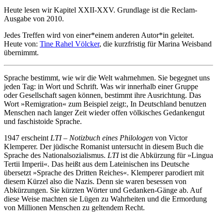
Heute lesen wir Kapitel XXII-XXV. Grundlage ist die Reclam-
Ausgabe von 2010.
Jedes Treffen wird von einer*einem anderen Autor*in geleitet.
Heute von:
Tine Rahel Völcker
, die kurzfristig für Marina Weisband
übernimmt.
Sprache bestimmt, wie wir die Welt wahrnehmen. Sie begegnet uns
jeden Tag: in Wort und Schrift. Was wir innerhalb einer Gruppe
oder Gesellschaft sagen können, bestimmt ihre Ausrichtung. Das
Wort »Remigration« zum Beispiel zeigt:, In Deutschland benutzen
Menschen nach langer Zeit wieder offen völkisches Gedankengut
und faschistoide Sprache.
1947 erscheint
LTI – Notizbuch eines Philologen
von Victor
Klemperer. Der jüdische Romanist untersucht in diesem Buch die
Sprache des Nationalsozialismus.
LTI
ist die Abkürzung für »Lingua
Tertii Imperii«. Das heißt aus dem Lateinischen ins Deutsche
übersetzt »Sprache des Dritten Reiches«. Klemperer parodiert mit
diesem Kürzel also die Nazis. Denn sie waren besessen von
Abkürzungen. Sie kürzten Wörter und Gedanken-Gänge ab. Auf
diese Weise machten sie Lügen zu Wahrheiten und die Ermordung
von Millionen Menschen zu geltendem Recht.