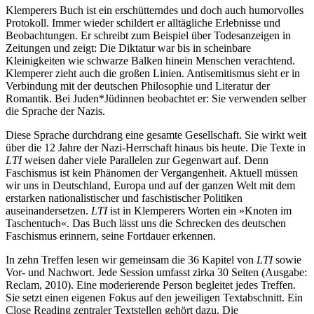
Klemperers Buch ist ein erschütterndes und doch auch humorvolles
Protokoll. Immer wieder schildert er alltägliche Erlebnisse und
Beobachtungen. Er schreibt zum Beispiel über Todesanzeigen in
Zeitungen und zeigt: Die Diktatur war bis in scheinbare
Kleinigkeiten wie schwarze Balken hinein Menschen verachtend.
Klemperer zieht auch die großen Linien. Antisemitismus sieht er in
Verbindung mit der deutschen Philosophie und Literatur der
Romantik. Bei Juden*Jüdinnen beobachtet er: Sie verwenden selber
die Sprache der Nazis.
Diese Sprache durchdrang eine gesamte Gesellschaft. Sie wirkt weit
über die 12 Jahre der Nazi-Herrschaft hinaus bis heute. Die Texte in
LTI
weisen daher viele Parallelen zur Gegenwart auf. Denn
Faschismus ist kein Phänomen der Vergangenheit. Aktuell müssen
wir uns in Deutschland, Europa und auf der ganzen Welt mit dem
erstarken nationalistischer und faschistischer Politiken
auseinandersetzen.
LTI
ist in Klemperers Worten ein »Knoten im
Taschentuch«. Das Buch lässt uns die Schrecken des deutschen
Faschismus erinnern, seine Fortdauer erkennen.
In zehn Treffen lesen wir gemeinsam die 36 Kapitel von
LTI
sowie
Vor- und Nachwort. Jede Session umfasst zirka 30 Seiten (Ausgabe:
Reclam, 2010). Eine moderierende Person begleitet jedes Treffen.
Sie setzt einen eigenen Fokus auf den jeweiligen Textabschnitt. Ein
Close Reading zentraler Textstellen gehört dazu. Die