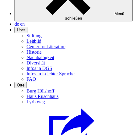
Menü
schließen
de
en
Über
Stiftung
Leitbild
Center for Literature
Historie
Nachhaltigkeit
Diversität
Infos in DGS
Infos in Leichter Sprache
FAQ
Orte
Burg Hülshoff
Haus Rüschhaus
Lyrikweg