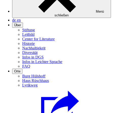
Menü
schließen
de
en
Über
Stiftung
Leitbild
Center for Literature
Historie
Nachhaltigkeit
Diversität
Infos in DGS
Infos in Leichter Sprache
FAQ
Orte
Burg Hülshoff
Haus Rüschhaus
Lyrikweg